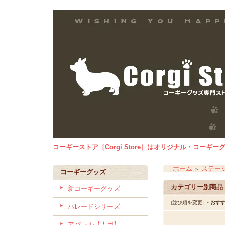
コーギーストア［Corgi Store］はオリジナル・コー
ホーム
ステー
＞
コーギーグッズ
カテゴリー別商品
新コーギーグッズ
[並び順を変更]
・おす
パレードシリーズ
アパレル【人用】