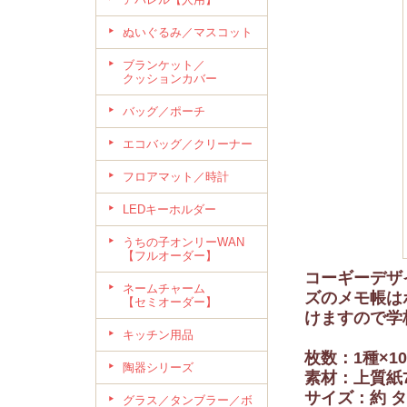
ぬいぐるみ／マスコット
ブランケット／
クッションカバー
バッグ／ポーチ
エコバッグ／クリーナー
フロアマット／時計
LEDキーホルダー
うちの子オンリーWAN
【フルオーダー】
コーギーデザ
ネームチャーム
ズのメモ帳は
【セミオーダー】
けますので学
キッチン用品
枚数：1種×10
陶器シリーズ
素材：上質紙7
サイズ：約 タ
グラス／タンブラー／ボ