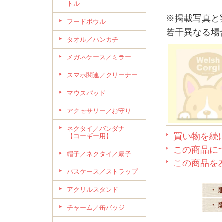
トル
※掲載写真と
フードボウル
若干異なる場
タオル／ハンカチ
メガネケース／ミラー
スマホ関連／クリーナー
マウスパッド
アクセサリー／お守り
ネクタイ／バンダナ
買い物を続
【コーギー用】
この商品に
帽子／ネクタイ／扇子
この商品を
パスケース／ストラップ
アクリルスタンド
・ 
・ 
チャーム／缶バッジ