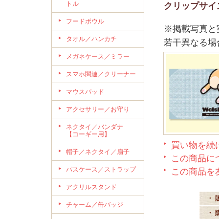
トル
クリップサイズ
フードボウル
※掲載写真と
タオル／ハンカチ
若干異なる場
メガネケース／ミラー
スマホ関連／クリーナー
マウスパッド
アクセサリー／お守り
ネクタイ／バンダナ
【コーギー用】
買い物を続
帽子／ネクタイ／扇子
この商品に
パスケース／ストラップ
この商品を
アクリルスタンド
・ 
チャーム／缶バッジ
・ 