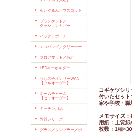
ぬいぐるみ／マスコット
ブランケット／
クッションカバー
バッグ／ポーチ
エコバッグ／クリーナー
フロアマット／時計
LEDキーホルダー
うちの子オンリーWAN
【フルオーダー】
コギケツシリ
ネームチャーム
付いたセット
【セミオーダー】
家や学校・職
キッチン用品
メモサイズ：約
陶器シリーズ
用紙：上質紙9
枚数：1種×3
グラス／タンブラー／ボ