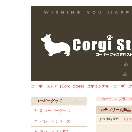
コーギーストア［Corgi Store］はオリジナル・コー
ホーム
ブラン
＞
コーギーグッズ
カテゴリー別商品
新コーギーグッズ
[並び順を変更]
・おす
パレードシリーズ
アパレル【人用】