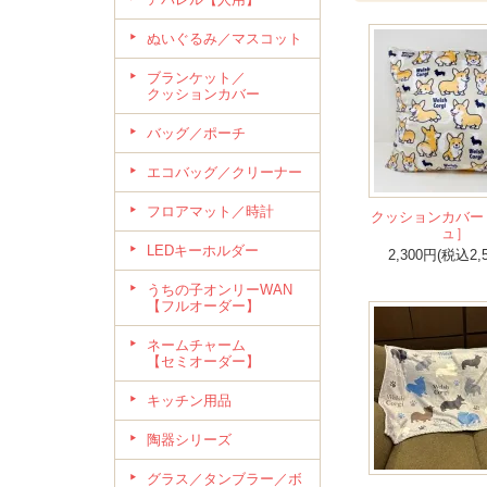
ぬいぐるみ／マスコット
ブランケット／
クッションカバー
バッグ／ポーチ
エコバッグ／クリーナー
フロアマット／時計
クッションカバー
ュ］
LEDキーホルダー
2,300円(税込2,
うちの子オンリーWAN
【フルオーダー】
ネームチャーム
【セミオーダー】
キッチン用品
陶器シリーズ
グラス／タンブラー／ボ