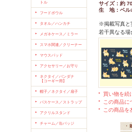
トル
サイズ：約 70
生 地：ベルボ
フードボウル
※掲載写真と
タオル／ハンカチ
若干異なる場
メガネケース／ミラー
スマホ関連／クリーナー
マウスパッド
アクセサリー／お守り
ネクタイ／バンダナ
【コーギー用】
帽子／ネクタイ／扇子
買い物を続
この商品に
パスケース／ストラップ
この商品を
アクリルスタンド
チャーム／缶バッジ
・ 