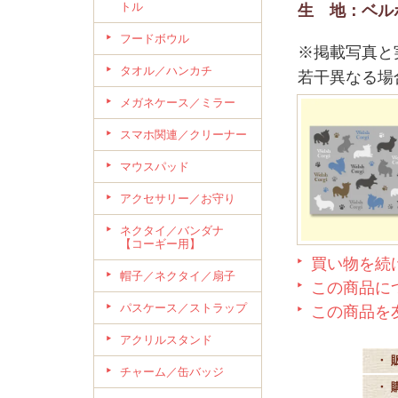
トル
生 地：ベルボ
フードボウル
※掲載写真と
タオル／ハンカチ
若干異なる場
メガネケース／ミラー
スマホ関連／クリーナー
マウスパッド
アクセサリー／お守り
ネクタイ／バンダナ
【コーギー用】
買い物を続
帽子／ネクタイ／扇子
この商品に
パスケース／ストラップ
この商品を
アクリルスタンド
・ 
チャーム／缶バッジ
・ 