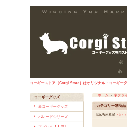
コーギーストア［Corgi Store］はオリジナル・コー
ホーム
ネクタ
＞
コーギーグッズ
カテゴリー別商品
新コーギーグッズ
[並び順を変更]
・おす
パレードシリーズ
アパレル【人用】