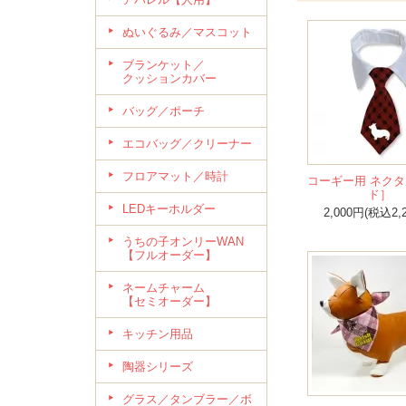
ぬいぐるみ／マスコット
ブランケット／
クッションカバー
バッグ／ポーチ
エコバッグ／クリーナー
フロアマット／時計
コーギー用 ネク
ド］
LEDキーホルダー
2,000円(税込2,
うちの子オンリーWAN
【フルオーダー】
ネームチャーム
【セミオーダー】
キッチン用品
陶器シリーズ
グラス／タンブラー／ボ