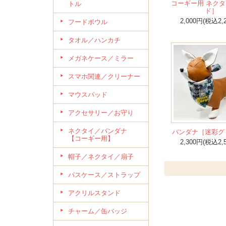
コーギー用 ネク
トル
ド］
2,000円(税込2,
フードボウル
タオル／ハンカチ
メガネケース／ミラー
スマホ関連／クリーナー
マウスパッド
アクセサリー／お守り
ネクタイ／バンダナ
バンダナ［迷彩グ
【コーギー用】
2,300円(税込2,
帽子／ネクタイ／扇子
パスケース／ストラップ
アクリルスタンド
チャーム／缶バッジ