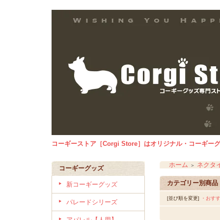
コーギーストア［Corgi Store］はオリジナル・コー
ホーム
ネクタ
＞
コーギーグッズ
カテゴリー別商品
新コーギーグッズ
[並び順を変更]
・おす
パレードシリーズ
アパレル【人用】