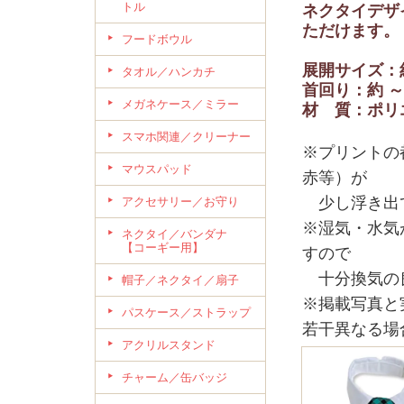
トル
ネクタイデザ
ただけます。
フードボウル
展開サイズ：約 
タオル／ハンカチ
首回り：約 ～
メガネケース／ミラー
材 質：ポリエ
スマホ関連／クリーナー
※プリントの
マウスパッド
赤等）が
少し浮き出て
アクセサリー／お守り
※湿気・水気
ネクタイ／バンダナ
【コーギー用】
すので
十分換気の良
帽子／ネクタイ／扇子
※掲載写真と
パスケース／ストラップ
若干異なる場
アクリルスタンド
チャーム／缶バッジ