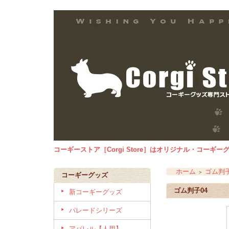
コーギーストア［Corgi Store］はオリジナル・コー
ホーム
ゴム
＞
コーギーグッズ
ゴム判子04
新コーギーグッズ
パレードシリーズ
アパレル【人用】