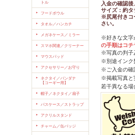
トル
入金の確認後
サイズ：約タテ
フードボウル
※尻尾付きコ
さい。
タオル／ハンカチ
メガネケース／ミラー
※好きな文字
の手順はコチ
スマホ関連／クリーナー
※写真の判子
マウスパッド
※別途インク
アクセサリー／お守り
※ご入金の確
※掲載写真と
ネクタイ／バンダナ
【コーギー用】
若干異なる場
帽子／ネクタイ／扇子
パスケース／ストラップ
アクリルスタンド
チャーム／缶バッジ