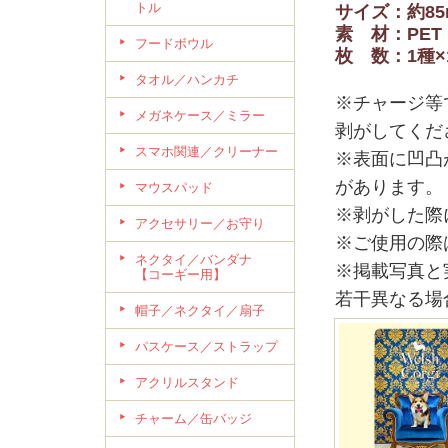
トル
サイズ：約85
素 材：PET
フードボウル
枚 数：1種×
タオル／ハンカチ
※チャージ等
メガネケース／ミラー
剥がしてくだ
スマホ関連／クリーナー
※表面に凹凸
があります。
マウスパッド
※剥がした際
アクセサリー／お守り
※ご使用の際
ネクタイ／バンダナ
※掲載写真と
【コーギー用】
若干異なる場
帽子／ネクタイ／扇子
パスケース／ストラップ
アクリルスタンド
チャーム／缶バッジ