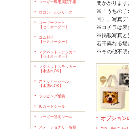
コーギー専用病院手帳
間かかります
※「うちの子
ロゴシールシリーズ
回）、写真デ
コーギーマット
※コチラは表
【セミオーダー】
※掲載写真と
ゴム判子
【セミオーダー】
若干異なる場
※その他不明点は
マグネットステッカー
【セミオーダー】
マグネットステッカー
【水濡れOK】
ステッカーシール
【水濡れOK】
ラッピング紙袋
ICカードシール
コーギー証明シール
オプション
ステーショナリー各種
買い物を続