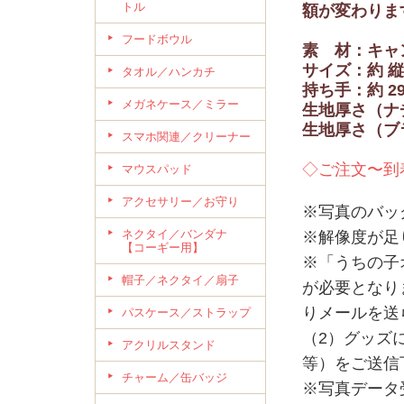
トル
額が変わりま
フードボウル
素 材：キャ
サイズ：約 縦2
タオル／ハンカチ
持ち手：約 2
メガネケース／ミラー
生地厚さ（ナ
生地厚さ（ブ
スマホ関連／クリーナー
◇ご注文〜到
マウスパッド
アクセサリー／お守り
※写真のバッ
ネクタイ／バンダナ
※解像度が足
【コーギー用】
※「うちの子
帽子／ネクタイ／扇子
が必要となり
りメールを送
パスケース／ストラップ
（2）グッズ
アクリルスタンド
等）をご送信
チャーム／缶バッジ
※写真データ