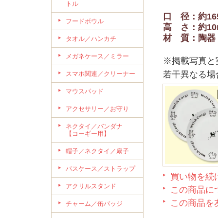
トル
口 径：約16
フードボウル
高 さ：約10
材 質：陶器
タオル／ハンカチ
メガネケース／ミラー
※掲載写真と
若干異なる場
スマホ関連／クリーナー
マウスパッド
アクセサリー／お守り
ネクタイ／バンダナ
【コーギー用】
帽子／ネクタイ／扇子
パスケース／ストラップ
買い物を続
アクリルスタンド
この商品に
この商品を
チャーム／缶バッジ