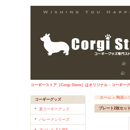
コーギーストア［Corgi Store］はオリジナル・コー
ホーム
陶器シ
＞
コーギーグッズ
プレート2枚セッ
新コーギーグッズ
パレードシリーズ
アパレル【人用】