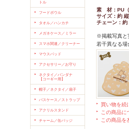
トル
素 材：PU
フードボウル
サイズ：約 縦
チェーン：約 
タオル／ハンカチ
メガネケース／ミラー
※掲載写真と
若干異なる場
スマホ関連／クリーナー
マウスパッド
アクセサリー／お守り
ネクタイ／バンダナ
【コーギー用】
帽子／ネクタイ／扇子
パスケース／ストラップ
買い物を続
アクリルスタンド
この商品に
この商品を
チャーム／缶バッジ