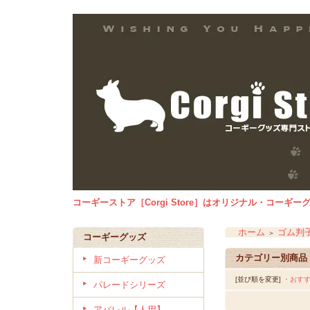
コーギーストア［Corgi Store］はオリジナル・コー
ホーム
ゴム
＞
コーギーグッズ
カテゴリー別商品
新コーギーグッズ
[並び順を変更]
・おす
パレードシリーズ
アパレル【人用】