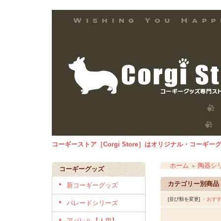
コーギーストア［Corgi Store］はオリジナル・コー
ホーム
陶器シ
＞
コーギーグッズ
カテゴリー別商品
新コーギーグッズ
[並び順を変更]
・おす
パレードシリーズ
アパレル【人用】