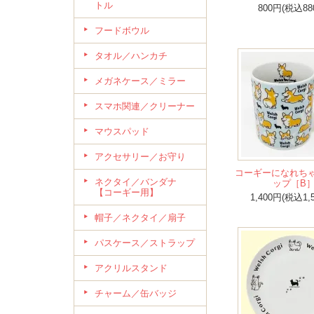
トル
800円(税込88
フードボウル
タオル／ハンカチ
メガネケース／ミラー
スマホ関連／クリーナー
マウスパッド
アクセサリー／お守り
コーギーになれち
ネクタイ／バンダナ
ップ［B
【コーギー用】
1,400円(税込1,
帽子／ネクタイ／扇子
パスケース／ストラップ
アクリルスタンド
チャーム／缶バッジ