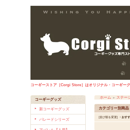
コーギーストア［Corgi Store］はオリジナル・コー
ホーム
ステー
＞
コーギーグッズ
カテゴリー別商品
新コーギーグッズ
[並び順を変更]
・おす
パレードシリーズ
アパレル【人用】