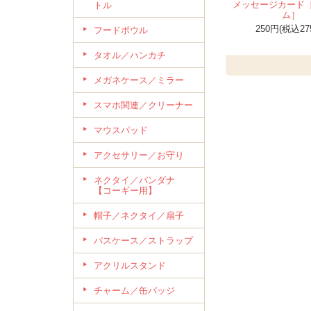
メッセージカード
トル
ム］
250円(税込27
フードボウル
タオル／ハンカチ
メガネケース／ミラー
スマホ関連／クリーナー
マウスパッド
アクセサリー／お守り
ネクタイ／バンダナ
【コーギー用】
帽子／ネクタイ／扇子
パスケース／ストラップ
アクリルスタンド
チャーム／缶バッジ