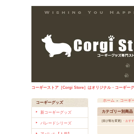
コーギーストア［Corgi Store］はオリジナル・コー
ホーム
コーギ
＞
コーギーグッズ
カテゴリー別商品
新コーギーグッズ
[並び順を変更]
・おす
パレードシリーズ
アパレル【人用】