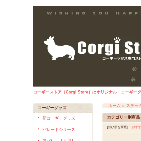
コーギーストア［Corgi Store］はオリジナル・コー
ホーム
ステッ
＞
コーギーグッズ
カテゴリー別商品
新コーギーグッズ
[並び順を変更]
・おす
パレードシリーズ
アパレル【人用】