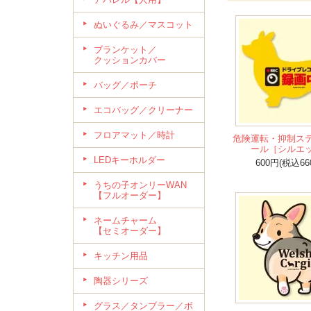
ぬいぐるみ／マスコット
ブランケット／
クッションカバー
バッグ／ポーチ
エコバッグ／クリーナー
フロアマット／時計
危険運転・抑制ス
ール［シルエ
LEDキーホルダー
600円(税込66
うちの子オンリーWAN
【フルオーダー】
ネームチャーム
【セミオーダー】
キッチン用品
陶器シリーズ
グラス／タンブラー／ボ