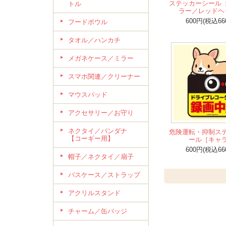
ステッカーシール
トル
ラー／レッドヘ
600円(税込66
フードボウル
タオル／ハンカチ
メガネケース／ミラー
スマホ関連／クリーナー
マウスパッド
アクセサリー／お守り
ネクタイ／バンダナ
危険運転・抑制ス
【コーギー用】
ール［キャ
600円(税込66
帽子／ネクタイ／扇子
パスケース／ストラップ
アクリルスタンド
チャーム／缶バッジ